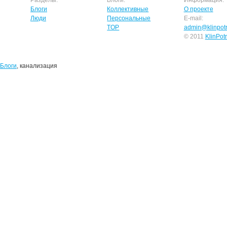
Разделы:
Блоги:
Информация:
Блоги
Коллективные
О проекте
Люди
Персональные
E-mail:
TOP
admin@klinpotr
© 2011
KlinPot
Блоги
, канализация