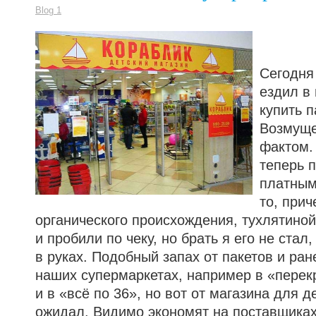
Blog 1
Сегодня
ездил в
купить п
Возмуще
фактом.
теперь 
платным
то, прич
органического происхождения, тухлятиной 
и пробили по чеку, но брать я его не стал
в руках. Подобный запах от пакетов и ран
наших супермаркетах, например в «перекр
и в «всё по 36», но вот от магазина для д
ожидал. Видимо экономят на поставщиках