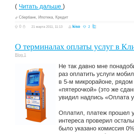
(
Читать дальше
)
Сбербанк
,
Ипотека
,
Кредит
0
kiso
21 марта 2011, 11:13
2
О терминалах оплаты услуг в Кл
Blog 1
Не так давно мне понадоб
раз оплатить услуги мобил
в 5-м микрорайоне, рядом
«пятерочкой» (это же сдан
увидил надпись «Оплата у
Оплатил, платеж прошел 
интереса проверил осталь
было указано комиссия 0