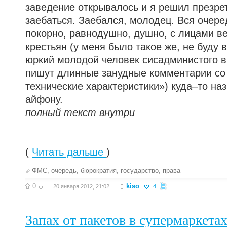
заведение открывалось и я решил презрет
заебаться. Заебался, молодец. Вся очере
покорно, равнодушно, душно, с лицами в
крестьян (у меня было такое же, не буду в
юркий молодой человек сисадминистого ви
пишут длинные занудные комментарии со
технические характеристики») куда–то на
айфону.
полный текст внутри
(
Читать дальше
)
ФМС
,
очередь
,
бюрократия
,
государство
,
права
0
kiso
20 января 2012, 21:02
4
Запах от пакетов в супермаркета