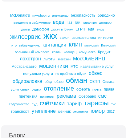
McDonald's
безопасность
бородино
my-shop.ru
александр
вода
Газ
гаи
введение в заблужение
гарантия
договор
Домофон
ЕГРП
еда
долги
досуг в Клину
еирц
жкх
жилсервис
закон
интернет
звонкие голоса
клин
квитанции
итог заблуждение.
клинский
Клинский
Кредит
больничный комплекс
козлы
колодец
комуналка
лохотрон
МосОблЕИРЦ
льготы
магазин
мошенники
Мострансавто
навязывание услуг
МТС
обвес
ненужные услуги
но проблемы обуви
обман
обдираловка
ОЗПП
обед
обзор
Оплата
отопление
оферта
права
услуг связи
отдых
почта
реклама
смс
претензия
Сбербанк
примеры
тарифы
счётчики
тариф
содружество
суд
ткс
юмор
утепление
транспорт
ценник
экономия
2017
Блоги