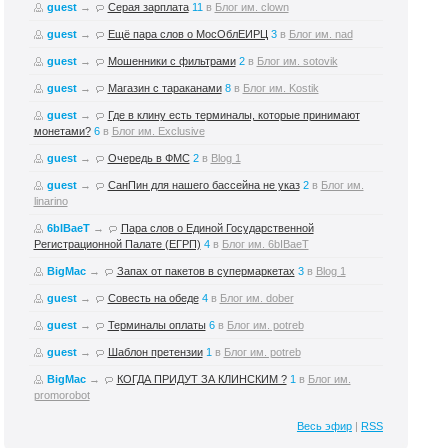
guest
→
Серая зарплата
11
в
Блог им. clown
guest
→
Ещё пара слов о МосОблЕИРЦ
3
в
Блог им. nad
guest
→
Мошенники с фильтрами
2
в
Блог им. sotovik
guest
→
Магазин с тараканами
8
в
Блог им. Kostik
guest
→
Где в клину есть терминалы, которые принимают
монетами?
6
в
Блог им. Exclusive
guest
→
Очередь в ФМС
2
в
Blog 1
guest
→
СанПин для нашего бассейна не указ
2
в
Блог им.
linarino
6bIBaeT
→
Пара слов о Единой Государственной
Регистрационной Палате (ЕГРП)
4
в
Блог им. 6bIBaeT
BigMac
→
Запах от пакетов в супермаркетах
3
в
Blog 1
guest
→
Совесть на обеде
4
в
Блог им. dober
guest
→
Терминалы оплаты
6
в
Блог им. potreb
guest
→
Шаблон претензии
1
в
Блог им. potreb
BigMac
→
КОГДА ПРИДУТ ЗА КЛИНСКИМ ?
1
в
Блог им.
promorobot
Весь эфир
|
RSS