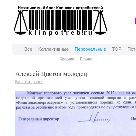
Все
Коллективные
Персональные
TOP
Пот
Хорошие
Плохие
Алексей Цветов молодец
Блог им. potreb