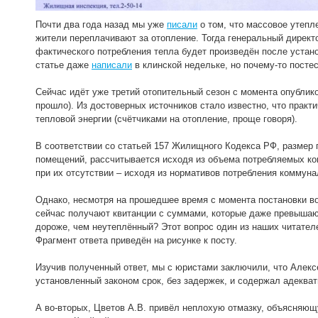
Почти два года назад мы уже
писали
о том, что массовое утепл
жители переплачивают за отопление. Тогда генеральный дире
фактического потребления тепла будет произведён после устано
статье даже
написали
в клинской недельке, но почему-то постес
Сейчас идёт уже третий отопительный сезон с момента опублико
прошло). Из достоверных источников стало известно, что практ
тепловой энергии (счётчиками на отопление, проще говоря).
В соответствии со статьей 157 Жилищного Кодекса РФ, размер 
помещений, рассчитывается исходя из объема потребляемых ком
при их отсутствии – исходя из нормативов потребления коммуна
Однако, несмотря на прошедшее время с момента постановки во
сейчас получают квитанции с суммами, которые даже превышаю
дороже, чем неутеплённый? Этот вопрос один из наших читател
Фрагмент ответа приведён на рисунке к посту.
Изучив полученный ответ, мы с юристами заключили, что Алекс
установленный законом срок, без задержек, и содержал адеква
А во-вторых, Цветов А.В. привёл неплохую отмазку, объясняющ