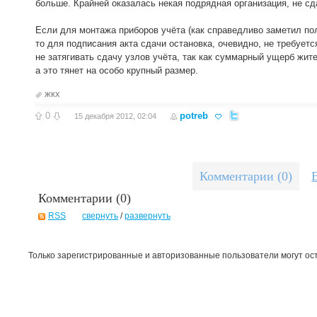
больше. Крайней оказалась некая подрядная организация, не с
Если для монтажа приборов учёта (как справедливо заметил пол
то для подписания акта сдачи остановка, очевидно, не требуе
не затягивать сдачу узлов учёта, так как суммарный ущерб жит
а это тянет на особо крупный размер.
жкх
0
potreb
15 декабря 2012, 02:04
Комментарии (0)
Комментарии (
0
)
RSS
свернуть
/
развернуть
Только зарегистрированные и авторизованные пользователи могут ос