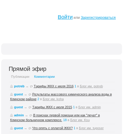
Войти
или
Зарегистрироваться
Прямой эфир
Публикации
Комментарии
potreb
→
Тарифы ЖКХ с июля 2016
1
в
Блог им. potreb
guest
→
Результаты массового химического анализа воды в
Клинском районе
2
в
Блог им. koha
guest
→
Тарифы ЖКХ с июля 2015
1
в
Блог им. admin
admin
→
В поисках первой помощи или как "лечат" в
Клинском больничном комплексе.
18
в
Блог им. Ksu
guest
→
Что опять с оплатой ЖКХ?
1
в
Блог им. tugoser