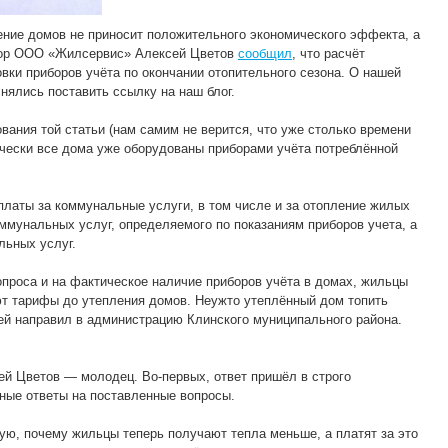
ение домов не приносит положительного экономического эффекта, а
ктор ООО «Жилсервис» Алексей Цветов
сообщил
, что расчёт
вки приборов учёта по окончании отопительного сезона. О нашей
нялись поставить ссылку на наш блог.
вания той статьи (нам самим не верится, что уже столько времени
ически все дома уже оборудованы приборами учёта потреблённой
платы за коммунальные услуги, в том числе и за отопление жилых
мунальных услуг, определяемого по показаниям приборов учета, а
льных услуг.
проса и на фактическое наличие приборов учёта в домах, жильцы
т тарифы до утепления домов. Неужто утеплённый дом топить
ей направил в администрацию Клинского муниципального района.
ей Цветов — молодец. Во-первых, ответ пришёл в строго
тные ответы на поставленные вопросы.
ую, почему жильцы теперь получают тепла меньше, а платят за это