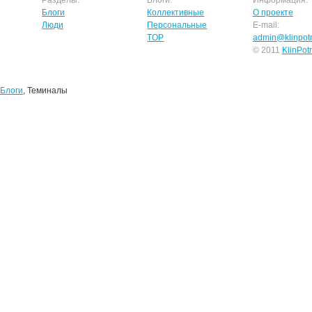
Разделы:
Блоги:
Информация:
Блоги
Коллективные
О проекте
Люди
Персональные
E-mail:
TOP
admin@klinpotr
© 2011
KlinPot
Блоги
, Теминалы