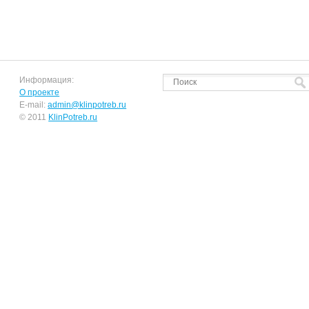
Информация:
О проекте
E-mail:
admin@klinpotreb.ru
© 2011
KlinPotreb.ru